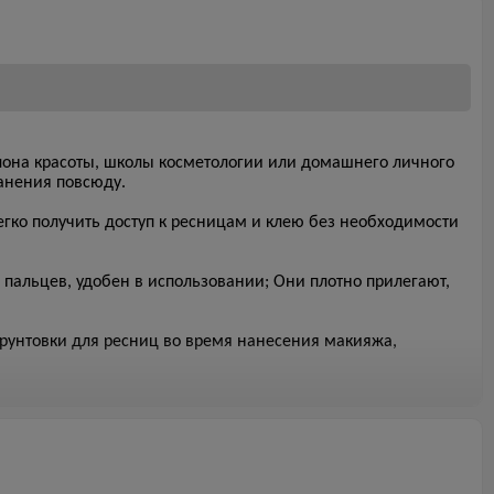
лона красоты, школы косметологии или домашнего личного
ранения повсюду.
гко получить доступ к ресницам и клею без необходимости
альцев, удобен в использовании; Они плотно прилегают,
грунтовки для ресниц во время нанесения макияжа,
вета.
ают, не нужно беспокоиться, что клей прольется.