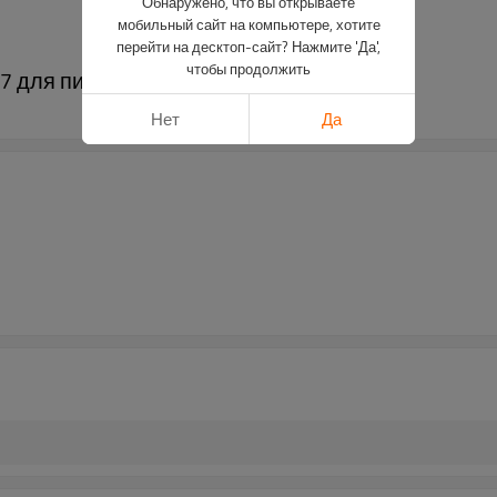
Обнаружено, что вы открываете
мобильный сайт на компьютере, хотите
перейти на десктоп-сайт? Нажмите 'Да',
чтобы продолжить
07 для пигментов чернил для татуировки
Нет
Да