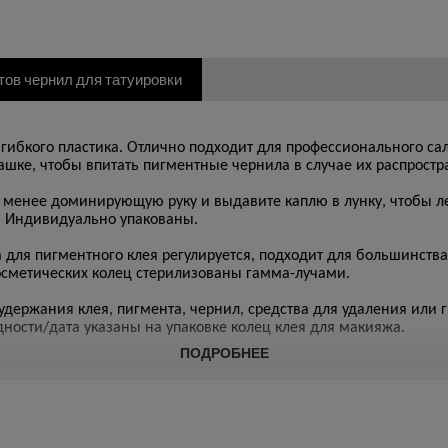
нтов чернил для татуировки
ибкого пластика. Отлично подходит для профессионального са
чашке, чтобы впитать пигментные чернила в случае их распрост
менее доминирующую руку и выдавите каплю в лунку, чтобы ле
а. Индивидуально упакованы.
 пигментного клея регулируется, подходит для большинства п
косметических колец стерилизованы гамма-лучами.
ержания клея, пигмента, чернил, средства для удаления или 
дности/дата указаны на упаковке колец клея для макияжа.
ПОДРОБНЕЕ
яжа?
у и добавьте каплю в лунку, легко добавляя цвет и скорость ц
ольшинства пальцев, удобен в использовании; Они плотно прилег