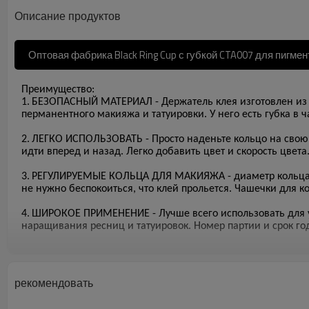
Описание продуктов
Оптовая фабрика Black Ring Cup с губкой CTA007 для пигме
Преимущество:
1.
БЕЗОПАСНЫЙ МАТЕРИАЛ - Держатель клея изготовлен из г
перманентного макияжа и татуировки. У него есть губка в 
2.
ЛЕГКО ИСПОЛЬЗОВАТЬ - Просто наденьте кольцо на свою 
идти вперед и назад. Легко добавить цвет и скорость цвет
3.
РЕГУЛИРУЕМЫЕ КОЛЬЦА ДЛЯ МАКИЯЖА - диаметр кольца для
не нужно беспокоиться, что клей прольется. Чашечки для 
4.
ШИРОКОЕ ПРИМЕНЕНИЕ - Лучше всего использовать для уд
наращивания ресниц и татуировок. Номер партии и срок го
Как использовать одноразовые кольца для клея для маки
1. Просто наденьте кольцо на свою менее доминирующую рук
рекомендовать
2. Диаметр кольца на пальце регулируется, подходит для б