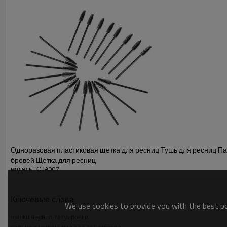
ЧАСТО ЗАДАВАЕМЫЕ ВОПРОСЫ:
Каковы технические характеристики колец для макияжа?
- Состояние: 100% новый - Цвет: черный+белый
- Материал: гибкий пластик.
-Количество: 100 штук пигментных клеевых колец с губкой
Одноразовая пластиковая щетка для ресниц Тушь для ресниц Па
бровей Щетка для ресниц
модель : СТА007
Ключевые слова
We use cookies to provide you with the best pos
чашки чернил татуировки