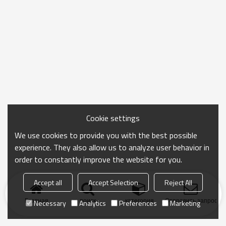
Cookie settings
We use cookies to provide you with the best possible
experience. They also allow us to analyze user behavior in
order to constantly improve the website for you.
Accept all
Accept Selection
Reject All
Главная
поиск
категория
Отправить запрос
Necessary
Analytics
Preferences
Marketing