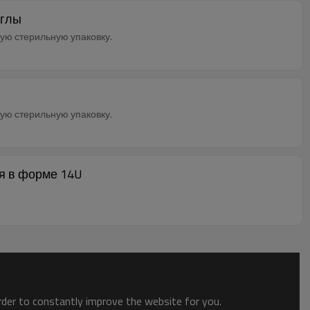
иглы
ную стерильную упаковку.
ную стерильную упаковку.
ия в форме 14U
order to constantly improve the website for you.