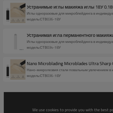
Устранимые иглы макияжа иглы 18У 0.1
Иглы одноразовые для микроблейдинга в индивидуал
модель:СТВ036-18У
Устранимая игла перманентного макияж
Иглы одноразовые для микроблейдинга в индивидуал
модель:СТВ034-18У
Nano Microblading Microblades Ultra Sha
Нано-микролезвия стали повальным увлечением в 
модель:СТВ036-18У
We use cookies to provide you with the best pos