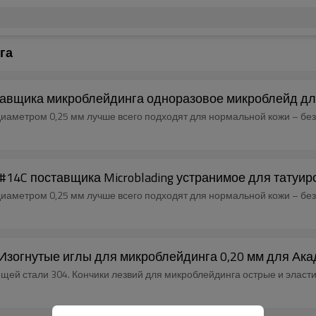
га
тавщика микроблейдинга одноразовое микроблейд дл
л диаметром 0,25 мм лучше всего подходят для нормальной кожи – б
 #14C поставщика Microblading устранимое для татуир
л диаметром 0,25 мм лучше всего подходят для нормальной кожи – б
U Изогнутые иглы для микроблейдинга 0,20 мм для Ак
щей стали 304. Кончики лезвий для микроблейдинга острые и эласт