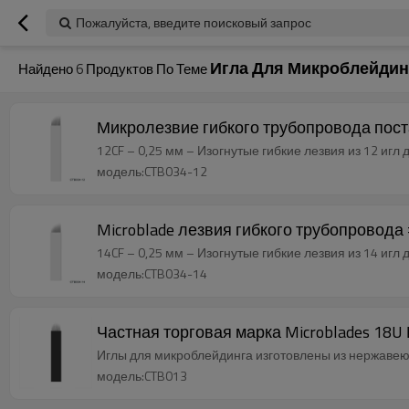
Пожалуйста, введите поисковый запрос
Игла Для Микроблейдин
Найдено
6
Продуктов По Теме
Микролезвие гибкого трубопровода пос
12CF – 0,25 мм – Изогнутые гибкие лезвия из 12 иг
модель:CTB034-12
Microblade лезвия гибкого трубопровода
14CF – 0,25 мм – Изогнутые гибкие лезвия из 14 иг
модель:CTB034-14
Частная торговая марка Microblades 18
Иглы для микроблейдинга изготовлены из нержавею
модель:CTB013