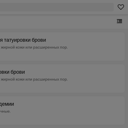
я татуировки брови
ез жирной кожи или расширенных пор.
овки брови
ез жирной кожи или расширенных пор.
адемии
ичные.